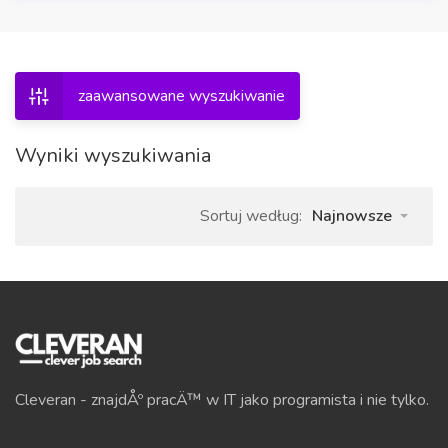
zaawansowane wyszukiwanie
Wyniki wyszukiwania
Sortuj według:
Najnowsze
Cleveran - znajdÅº pracÄ™ w IT jako programista i nie tylko.