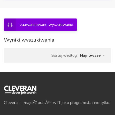
zaawansowane wyszukiwanie
Wyniki wyszukiwania
Sortuj według:
Najnowsze
Cleveran - znajdÅº pracÄ™ w IT jako programista i nie tylko.