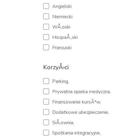
Angielski
Niemiecki
WÅ‚oski
HiszpaÅ„ski
Francuski
KorzyÅ›ci
Parking,
Prywatna opieka medyczna,
Finansowanie kursÃ³w,
Dodatkowe ubezpieczenie,
SiÅ‚ownia,
Spotkania integracyjne,