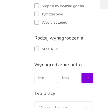
NiepeÅ‚ny wymiar godzin
Tymczasowe
Wolny strzelec
Rodzaj wynagrodzenia
MiesiÄ…c
Wynagrodzenie netto
Typ pracy
Wybierz Typ pracy