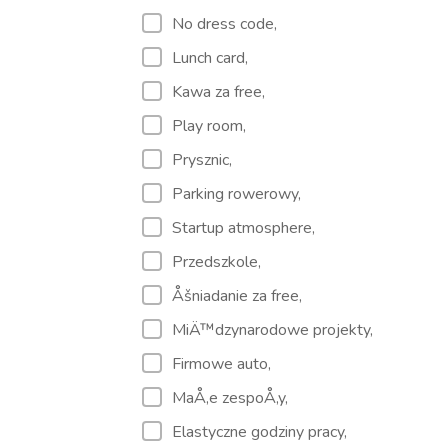
No dress code,
Lunch card,
Kawa za free,
Play room,
Prysznic,
Parking rowerowy,
Startup atmosphere,
Przedszkole,
Åšniadanie za free,
MiÄ™dzynarodowe projekty,
Firmowe auto,
MaÅ‚e zespoÅ‚y,
Elastyczne godziny pracy,