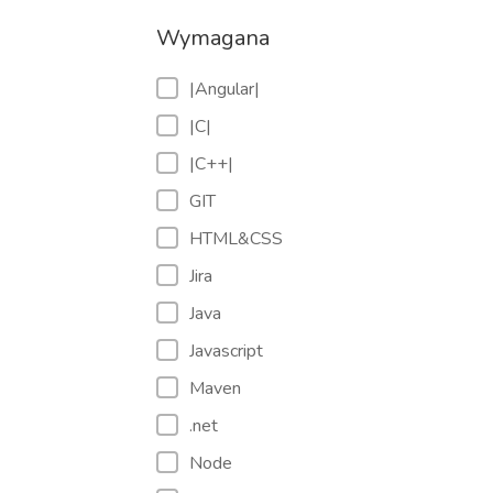
Wymagana
|Angular|
|C|
|C++|
GIT
HTML&CSS
Jira
Java
Javascript
Maven
.net
Node