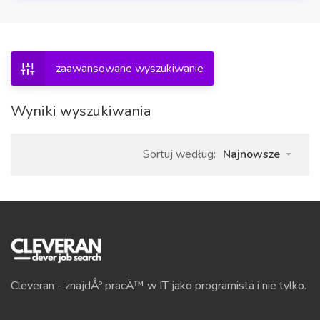
zaawansowane wyszukiwanie
Wyniki wyszukiwania
Sortuj według:
Najnowsze
Cleveran - znajdÅº pracÄ™ w IT jako programista i nie tylko.