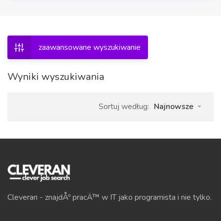
zaawansowane wyszukiwanie
Wyniki wyszukiwania
Sortuj według:
Najnowsze
Cleveran - znajdÅº pracÄ™ w IT jako programista i nie tylko.