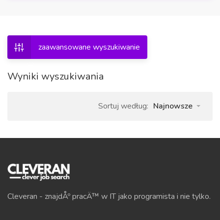
zaawansowane wyszukiwanie
Wyniki wyszukiwania
Sortuj według:
Najnowsze
Cleveran - znajdÅº pracÄ™ w IT jako programista i nie tylko.