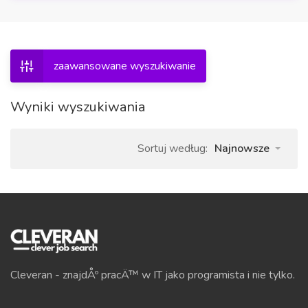
zaawansowane wyszukiwanie
Wyniki wyszukiwania
Sortuj według:
Najnowsze
Cleveran - znajdÅº pracÄ™ w IT jako programista i nie tylko.