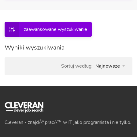
zaawansowane wyszukiwanie
Wyniki wyszukiwania
Sortuj według:
Najnowsze
Cleveran - znajdÅº pracÄ™ w IT jako programista i nie tylko.