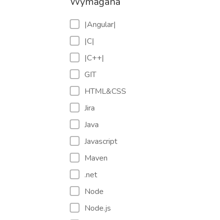
Wymagana
|Angular|
|C|
|C++|
GIT
HTML&CSS
Jira
Java
Javascript
Maven
.net
Node
Node.js