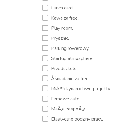
Lunch card,
Kawa za free,
Play room,
Prysznic,
Parking rowerowy,
Startup atmosphere,
Przedszkole,
Åšniadanie za free,
MiÄ™dzynarodowe projekty,
Firmowe auto,
MaÅ‚e zespoÅ‚y,
Elastyczne godziny pracy,