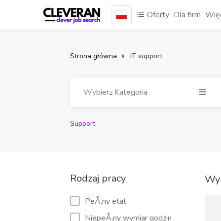
Oferty
Dla firm
Więc
Strona główna
IT support
Wybierz Kategoria
Support
Rodzaj pracy
Wyn
PeÅ‚ny etat
NiepeÅ‚ny wymiar godzin