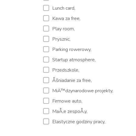
Lunch card,
Kawa za free,
Play room,
Prysznic,
Parking rowerowy,
Startup atmosphere,
Przedszkole,
Åšniadanie za free,
MiÄ™dzynarodowe projekty,
Firmowe auto,
MaÅ‚e zespoÅ‚y,
Elastyczne godziny pracy,