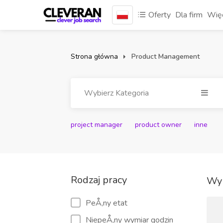
Oferty
Dla firm
Więc
Strona główna
Product Management
Wybierz Kategoria
project manager
product owner
inne
Rodzaj pracy
Wyn
PeÅ‚ny etat
NiepeÅ‚ny wymiar godzin