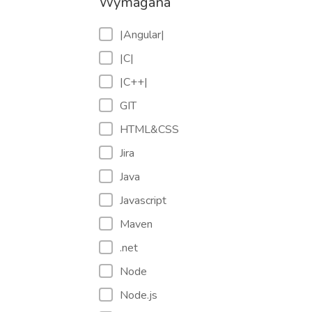
Wymagana
|Angular|
|C|
|C++|
GIT
HTML&CSS
Jira
Java
Javascript
Maven
.net
Node
Node.js