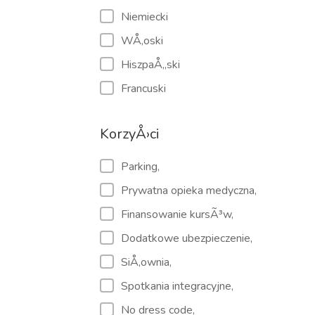
Niemiecki
WÅ‚oski
HiszpaÅ„ski
Francuski
KorzyÅ›ci
Parking,
Prywatna opieka medyczna,
Finansowanie kursÃ³w,
Dodatkowe ubezpieczenie,
SiÅ‚ownia,
Spotkania integracyjne,
No dress code,