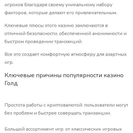
игроков благодаря своему уникальному набору
факторов, которые делают его привлекательным.
Ключевые плюсы этого казино заключаются в
отличной безопасности, обеспеченной анонимности и
быстром проведении транзакций.
Все это создает комфортную атмосферу для азартных
игр.
Ключевые причины популярности казино
Голд
Простота работы с криптовалютой: пользователи могут
без проблем и быстрее совершать транзакции.
Большой ассортимент игр: от классических игровых