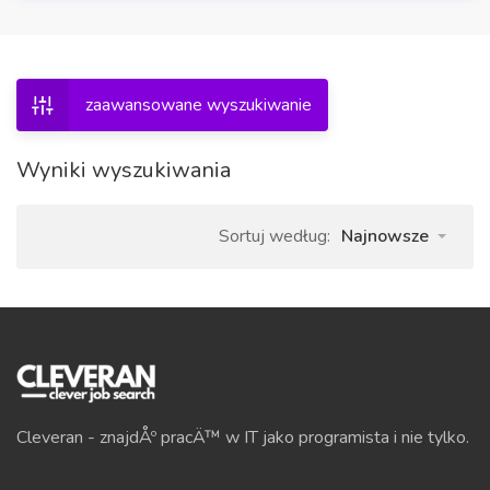
zaawansowane wyszukiwanie
Wyniki wyszukiwania
Sortuj według:
Najnowsze
Cleveran - znajdÅº pracÄ™ w IT jako programista i nie tylko.